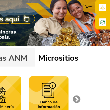
ivas ANM
Micrositios
Banco de
Next
Carbón
Minería
información
Colombia