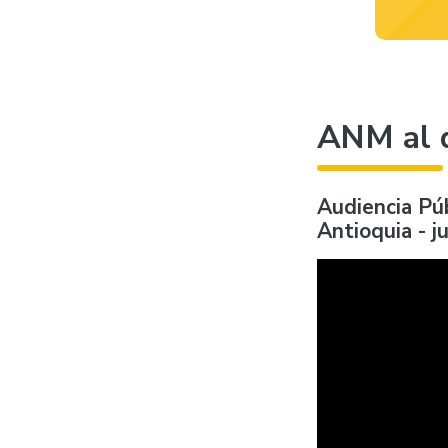
ANM al 
Audiencia Pú
Antioquia - j