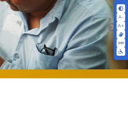
A-
A+