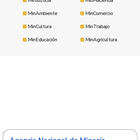
MinJusticia
MinHacienda
MinAmbiente
MinComercio
MinCultura
MinTrabajo
MinEducación
MinAgricultura