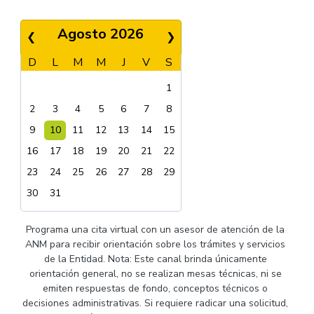
Agosto 2026
❮
❯
D
L
M
M
J
V
S
1
2
3
4
5
6
7
8
9
10
11
12
13
14
15
16
17
18
19
20
21
22
23
24
25
26
27
28
29
30
31
Programa una cita virtual con un asesor de atención de la
ANM para recibir orientación sobre los trámites y servicios
de la Entidad. Nota: Este canal brinda únicamente
orientación general, no se realizan mesas técnicas, ni se
emiten respuestas de fondo, conceptos técnicos o
decisiones administrativas. Si requiere radicar una solicitud,