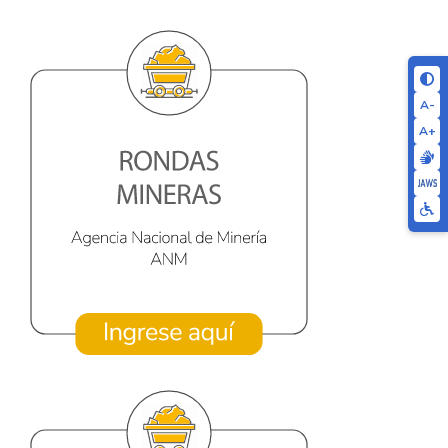
A-
A+