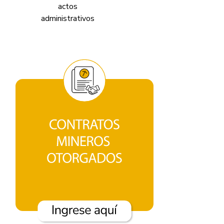
actos
v
administrativos