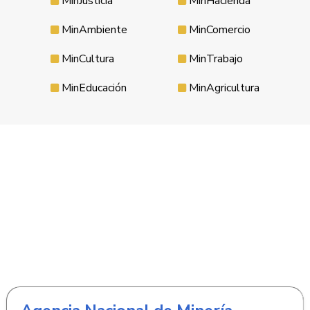
MinJusticia
MinHacienda
MinAmbiente
MinComercio
MinCultura
MinTrabajo
MinEducación
MinAgricultura