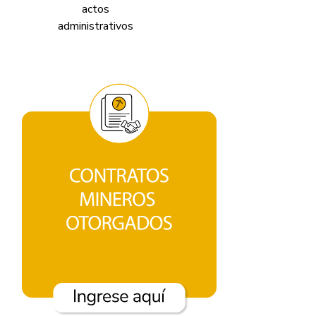
actos
v
administrativos