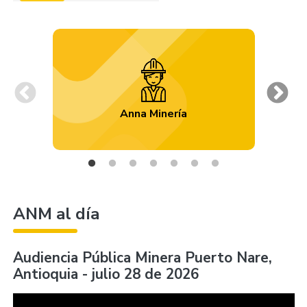
Previous
Ne
Anna Minería
ANM al día
Audiencia Pública Minera Puerto Nare,
Antioquia - julio 28 de 2026