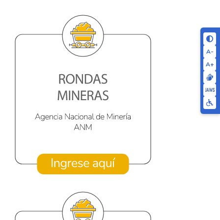
A-
A+