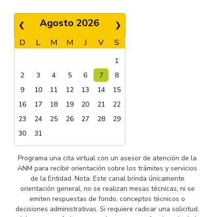
Agosto 2026
❮
❯
D
L
M
M
J
V
S
1
2
3
4
5
6
7
8
9
10
11
12
13
14
15
16
17
18
19
20
21
22
23
24
25
26
27
28
29
30
31
Programa una cita virtual con un asesor de atención de la
ANM para recibir orientación sobre los trámites y servicios
de la Entidad. Nota: Este canal brinda únicamente
orientación general, no se realizan mesas técnicas, ni se
emiten respuestas de fondo, conceptos técnicos o
decisiones administrativas. Si requiere radicar una solicitud,