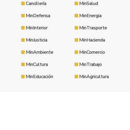
Cancillería
MinSalud
MinDefensa
MinEnergia
MinInterior
MinTrasporte
MinJusticia
MinHacienda
MinAmbiente
MinComercio
MinCultura
MinTrabajo
MinEducación
MinAgricultura