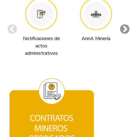
Notificaciones de
AnnA Minería
Tr
actos
v
administrativos