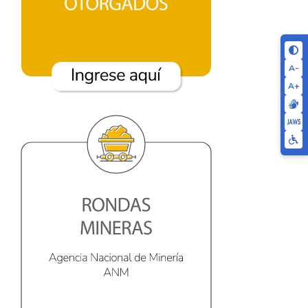
A-
A+