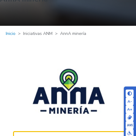
Inicio
Iniciativas ANM
AnnA minería
A-
A+