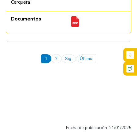
Cerquera
Documentos
Pagination
1
2
Sig.
Último
Next page
Last page
Fecha de publicación: 21/01/2025