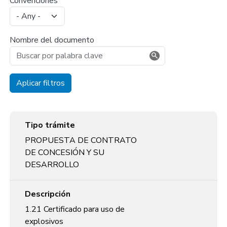
Convenciones
Nombre del documento
Aplicar filtros
Tipo trámite
Descripción
Convenciones
Documento
Tipo trámite
PROPUESTA DE CONTRATO
DE CONCESIÓN Y SU
DESARROLLO
Descripción
1.21 Certificado para uso de
explosivos