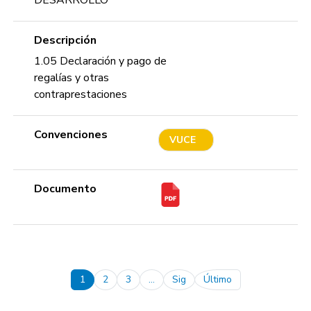
Descripción
1.05 Declaración y pago de
regalías y otras
contraprestaciones
Convenciones
VUCE
Documento
Pagination
1
2
3
…
Sig
Último
Next page
Last page