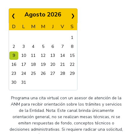
Agosto 2026
❮
❯
D
L
M
M
J
V
S
1
2
3
4
5
6
7
8
9
10
11
12
13
14
15
16
17
18
19
20
21
22
23
24
25
26
27
28
29
30
31
Programa una cita virtual con un asesor de atención de la
ANM para recibir orientación sobre los trámites y servicios
de la Entidad. Nota: Este canal brinda únicamente
orientación general, no se realizan mesas técnicas, ni se
emiten respuestas de fondo, conceptos técnicos o
decisiones administrativas. Si requiere radicar una solicitud,