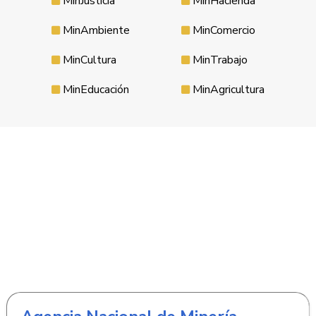
MinJusticia
MinHacienda
MinAmbiente
MinComercio
MinCultura
MinTrabajo
MinEducación
MinAgricultura