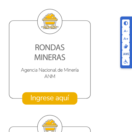
A-
A+