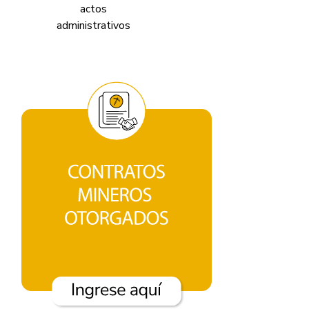
actos
v
administrativos