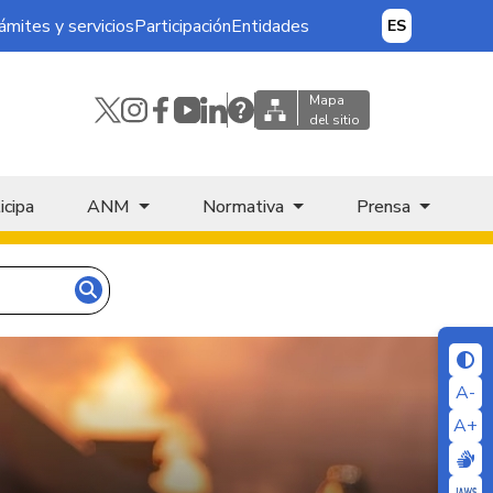
ámites y servicios
Participación
Entidades
ES
Mapa
del sitio
icipa
ANM
Normativa
Prensa
A-
A+