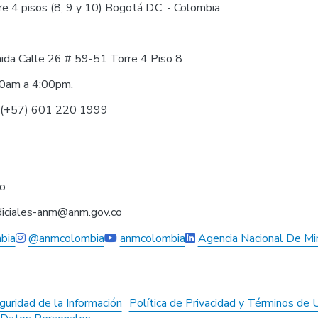
e 4 pisos (8, 9 y 10) Bogotá D.C. - Colombia
nida Calle 26 # 59-51 Torre 4 Piso 8
30am a 4:00pm.
0 (+57) 601 220 1999
co
judiciales-anm@anm.gov.co
bia
@anmcolombia
anmcolombia
Agencia Nacional De Mi
guridad de la Información
Política de Privacidad y Términos de 