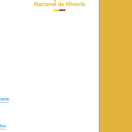
nería
Uso