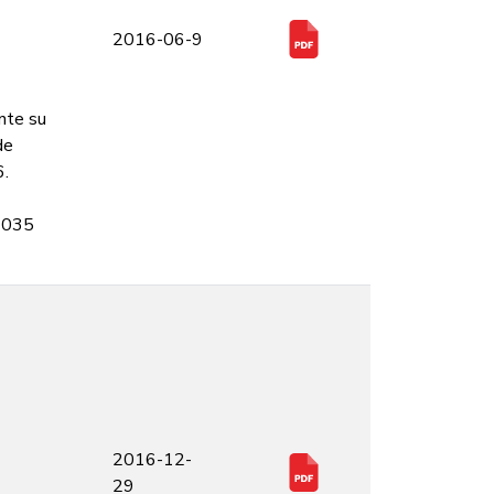
2016-06-9
nte su
de
6.
C-035
2016-12-
29