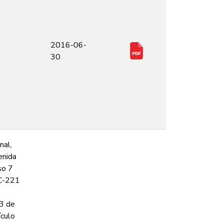
2016-06-
30
nal,
enida
so 7
C-221
3 de
culo