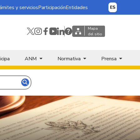
ámites y servicios
Participación
Entidades
ES
Mapa
del sitio
icipa
ANM
Normativa
Prensa