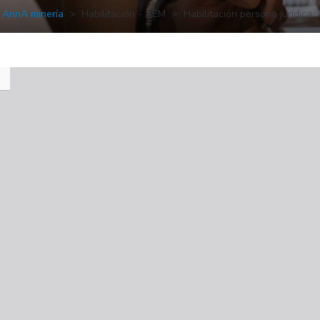
AnnA minería
Habilitación - AEM
Habilitación persona jurídica