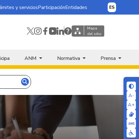
ámites y servicios
Participación
Entidades
ES
Mapa
del sitio
icipa
ANM
Normativa
Prensa
A-
A+