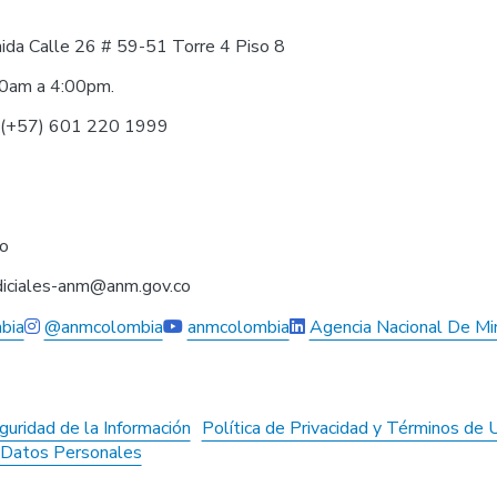
nida Calle 26 # 59-51 Torre 4 Piso 8
30am a 4:00pm.
0 (+57) 601 220 1999
co
judiciales-anm@anm.gov.co
bia
@anmcolombia
anmcolombia
Agencia Nacional De Mi
guridad de la Información
Política de Privacidad y Términos de 
e Datos Personales