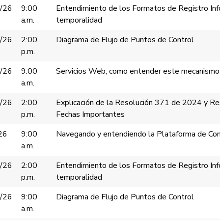
/26
9:00
Entendimiento de los Formatos de Registro Info
a.m.
temporalidad
/26
2:00
Diagrama de Flujo de Puntos de Control
p.m.
/26
9:00
Servicios Web, como entender este mecanismo
a.m.
/26
2:00
Explicación de la Resolución 371 de 2024 y R
p.m.
Fechas Importantes
26
9:00
Navegando y entendiendo la Plataforma de Cont
a.m.
/26
2:00
Entendimiento de los Formatos de Registro Info
p.m.
temporalidad
/26
9:00
Diagrama de Flujo de Puntos de Control
a.m.