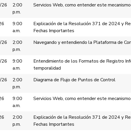
/26
2:00
Servicios Web, como entender este mecanismo
p.m.
26
9:00
Explicación de la Resolución 371 de 2024 y R
a.m.
Fechas Importantes
/26
2:00
Navegando y entendiendo la Plataforma de Cont
p.m.
/26
9:00
Entendimiento de los Formatos de Registro Info
a.m.
temporalidad
/26
2:00
Diagrama de Flujo de Puntos de Control
p.m.
26
9:00
Servicios Web, como entender este mecanismo
a.m.
26
2:00
Explicación de la Resolución 371 de 2024 y R
p.m.
Fechas Importantes