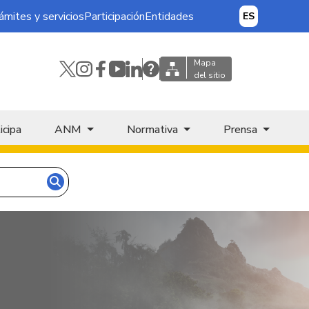
ámites y servicios
Participación
Entidades
ES
Mapa
del sitio
icipa
ANM
Normativa
Prensa