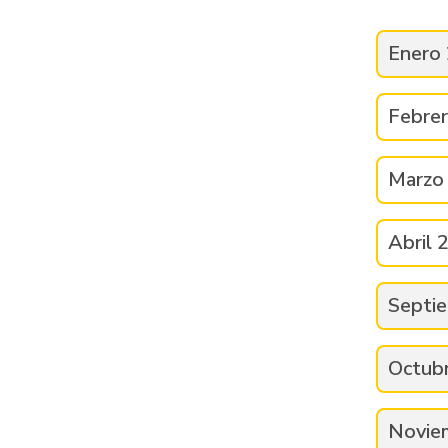
Enero
Febre
Marzo
Abril 
Septi
Octub
Novie