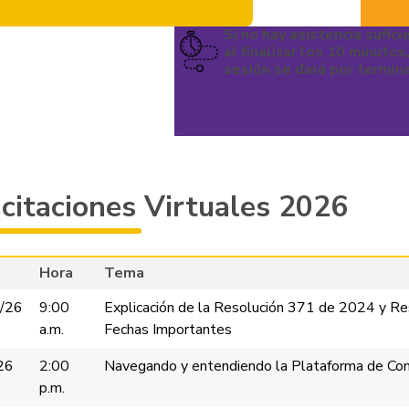
Si no hay asistencia sufici
al finalizar los 10 minutos,
sesión se dará por termin
citaciones Virtuales 2026
Hora
Tema
/26
9:00
Explicación de la Resolución 371 de 2024 y R
a.m.
Fechas Importantes
26
2:00
Navegando y entendiendo la Plataforma de Cont
p.m.