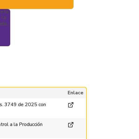
ente
 la
ada.
Enlace
es. 3749 de 2025 con
rol a la Producción