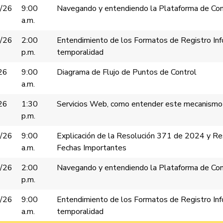
/26
9:00
Navegando y entendiendo la Plataforma de Cont
a.m.
/26
2:00
Entendimiento de los Formatos de Registro Info
p.m.
temporalidad
26
9:00
Diagrama de Flujo de Puntos de Control
a.m.
26
1:30
Servicios Web, como entender este mecanismo
p.m.
/26
9:00
Explicación de la Resolución 371 de 2024 y R
a.m.
Fechas Importantes
/26
2:00
Navegando y entendiendo la Plataforma de Cont
p.m.
/26
9:00
Entendimiento de los Formatos de Registro Info
a.m.
temporalidad