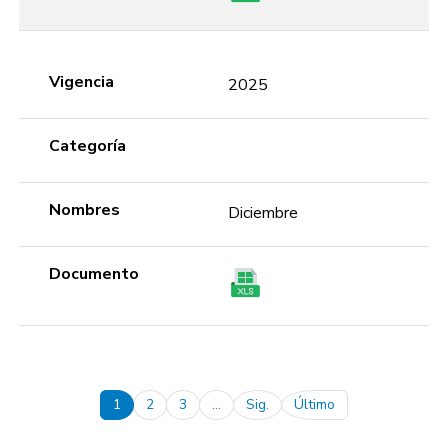
Vigencia
2025
Categoría
Nombres
Diciembre
Documento
Pagination
1
2
3
…
Sig.
Último
Next page
Last page