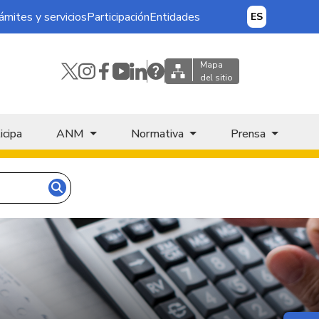
ámites y servicios
Participación
Entidades
ES
Mapa
del sitio
icipa
ANM
Normativa
Prensa