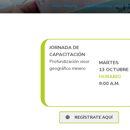
Inicio
Iniciativas ANM
AnnA minería
Capacitaciones AnnA mi
JORNADA DE
CAPACITACIÓN
Profundización visor
MARTES
geográfico minero
13 OCTUBRE
HORARIO
9:00 A.M.
REGÍSTRATE AQUÍ