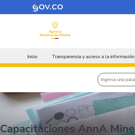
Skip to main content
Menu principal
Inicio
Transparencia y acceso a la información
Capacitaciones AnnA Mine