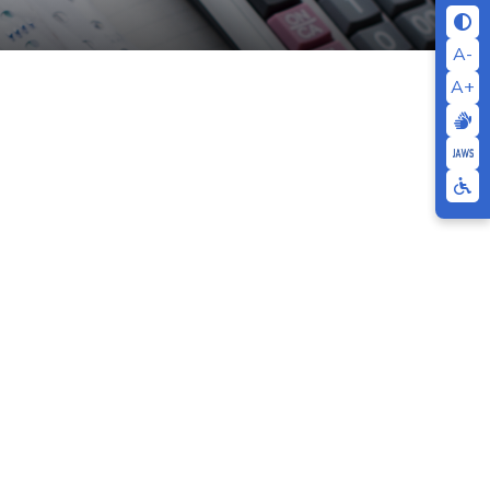
A-
A+