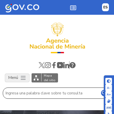
Skip to main content
ES
Mapa
Menú
del sitio
A-
A+
Eventos, memorias y