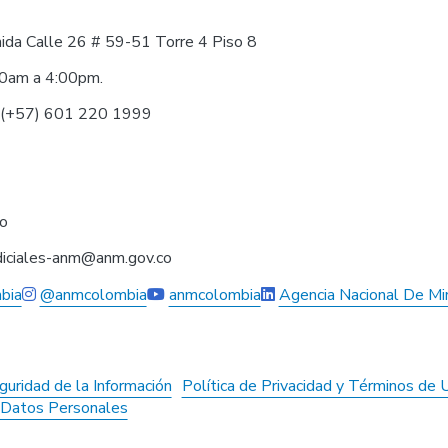
nida Calle 26 # 59-51 Torre 4 Piso 8
30am a 4:00pm.
0 (+57) 601 220 1999
co
judiciales-anm@anm.gov.co
bia
@anmcolombia
anmcolombia
Agencia Nacional De Mi
guridad de la Información
Política de Privacidad y Términos de 
e Datos Personales