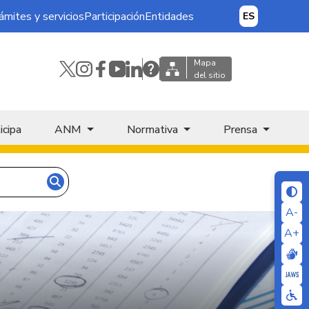
ámites y servicios
Participación
Entidades
ES
Mapa
del sitio
icipa
ANM
Normativa
Prensa
A-
A+