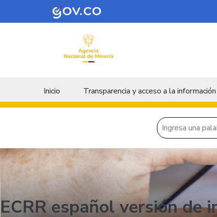
Skip to main content
Menu principal
Inicio
Transparencia y acceso a la información
ECRR español versión de i