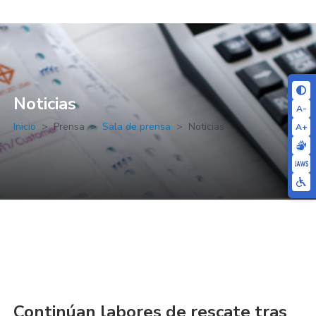
Noticias
A-
Inicio
Prensa
Sala de prensa
Noticias
A+
Continúan labores de rescate tras