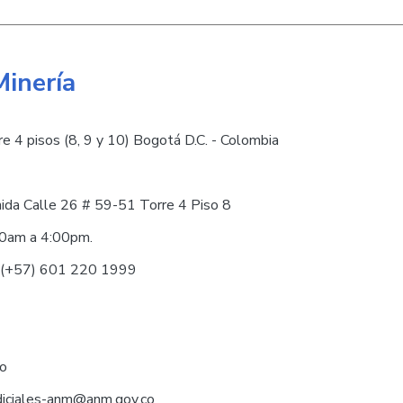
Minería
e 4 pisos (8, 9 y 10) Bogotá D.C. - Colombia
nida Calle 26 # 59-51 Torre 4 Piso 8
30am a 4:00pm.
0 (+57) 601 220 1999
co
judiciales-anm@anm.gov.co