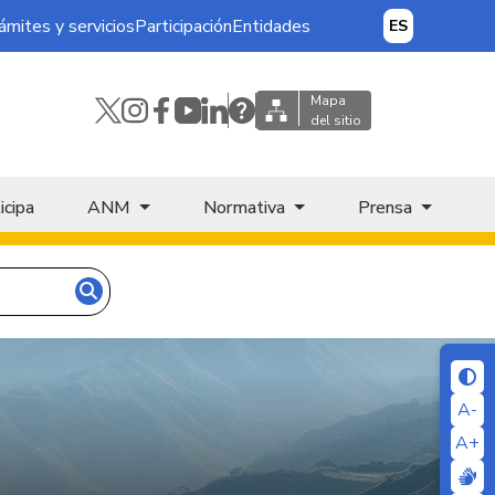
ámites y servicios
Participación
Entidades
ES
Mapa
del sitio
icipa
ANM
Normativa
Prensa
A-
A+