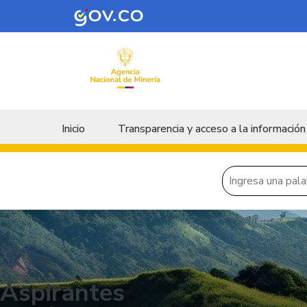
Skip to main content
Menu principal
Inicio
Transparencia y acceso a la información
Aspirantes