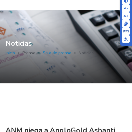
A-
A+
Noticias
Inicio
Prensa
Sala de prensa
Noticias
ANM niega a AngloGold Ashanti