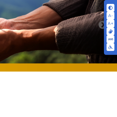
A-
A+