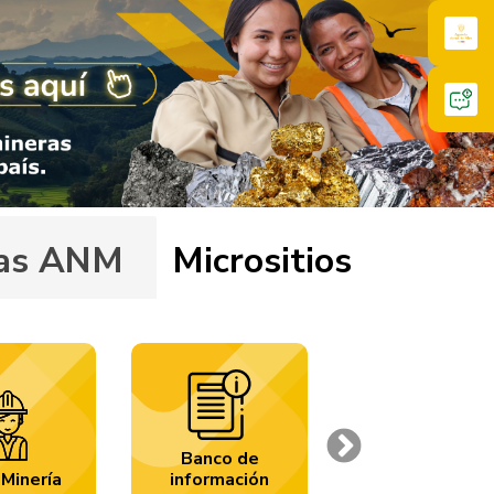
ivas ANM
Micrositios
Banco de
Next
Carbón
Minería
información
Colombia