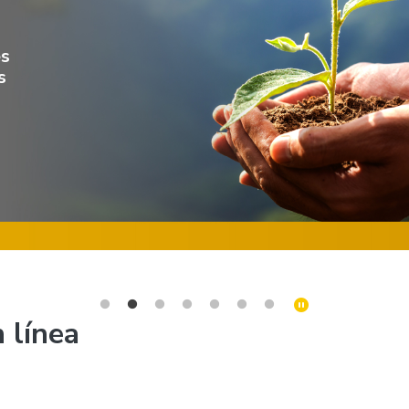
es
s
 línea