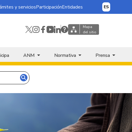
ámites y servicios
Participación
Entidades
ES
Mapa
del sitio
icipa
ANM
Normativa
Prensa