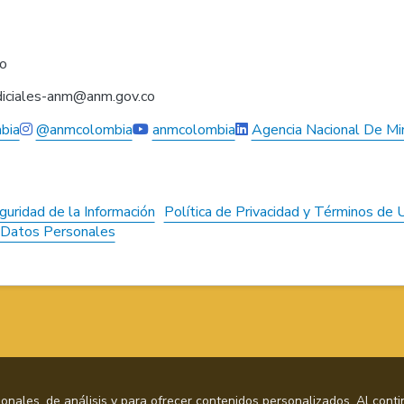
co
judiciales-anm@anm.gov.co
bia
@anmcolombia
anmcolombia
Agencia Nacional De Mi
guridad de la Información
Política de Privacidad y Términos de 
e Datos Personales
cionales, de análisis y para ofrecer contenidos personalizados. Al conti