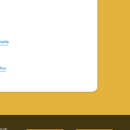
nería
Uso
nuar