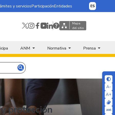
ámites y servicios
Participación
Entidades
ES
Mapa
del sitio
icipa
ANM
Normativa
Prensa
A-
A+
 y protección