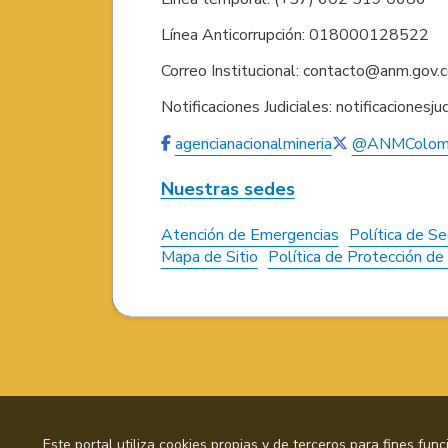
Línea Anticorrupción: 018000128522
Correo Institucional: contacto@anm.gov.
Notificaciones Judiciales: notificaciones
agencianacionalmineria
@ANMColom
Nuestras sedes
Atención de Emergencias
Política de Se
Mapa de Sitio
Política de Protección d
Este portal utiliza cookies propias y de terceros para fines fun