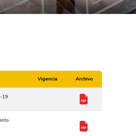
s
Circulares talento humano
Vigencia
Archivo
d-19
ento