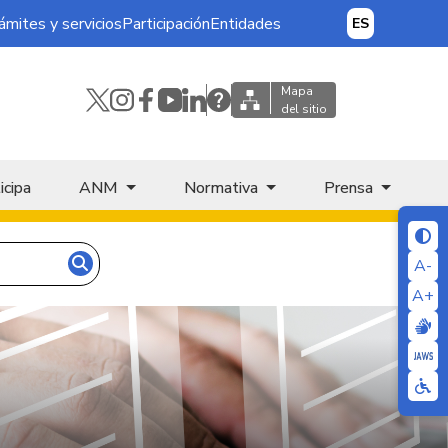
ámites y servicios
Participación
Entidades
ES
Mapa
del sitio
icipa
ANM
Normativa
Prensa
A-
A+