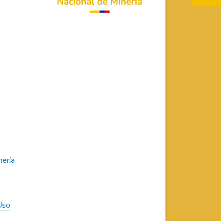
nería
Uso