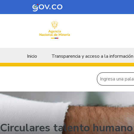
Skip to main content
Menu principal
Inicio
Transparencia y acceso a la información
Circulares talento humano