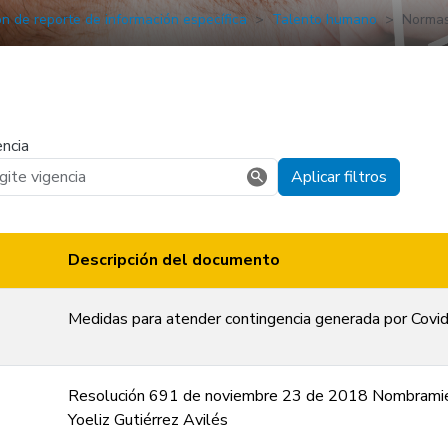
ón de reporte de información específica
Talento humano
Norma
ncia
Aplicar filtros
Descripción del documento
Medidas para atender contingencia generada por Covi
Resolución 691 de noviembre 23 de 2018 Nombrami
Yoeliz Gutiérrez Avilés