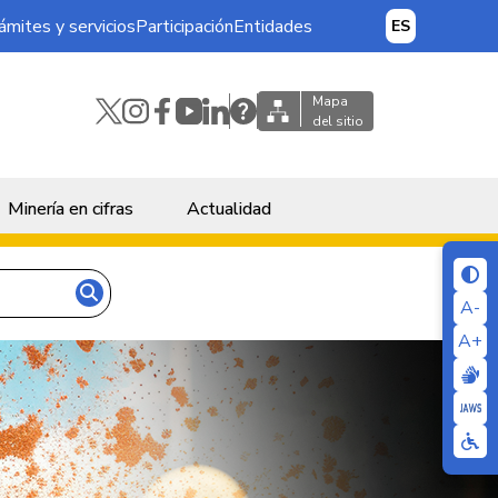
ámites y servicios
Participación
Entidades
ES
Mapa
del sitio
Minería en cifras
Actualidad
A-
A+