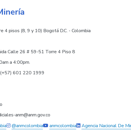
Minería
e 4 pisos (8, 9 y 10) Bogotá D.C. - Colombia
nida Calle 26 # 59-51 Torre 4 Piso 8
30am a 4:00pm.
0 (+57) 601 220 1999
co
judiciales-anm@anm.gov.co
bia
@anmcolombia
anmcolombia
Agencia Nacional De Mi