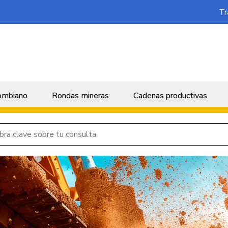
Tr
cipal micrositios
lombiano
Rondas mineras
Cadenas productivas