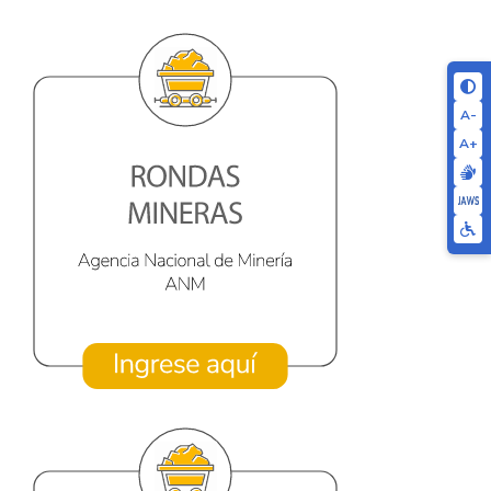
A-
A+