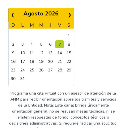
Agosto 2026
❮
❯
D
L
M
M
J
V
S
1
2
3
4
5
6
7
8
9
10
11
12
13
14
15
16
17
18
19
20
21
22
23
24
25
26
27
28
29
30
31
Programa una cita virtual con un asesor de atención de la
ANM para recibir orientación sobre los trámites y servicios
de la Entidad. Nota: Este canal brinda únicamente
orientación general, no se realizan mesas técnicas, ni se
emiten respuestas de fondo, conceptos técnicos o
decisiones administrativas. Si requiere radicar una solicitud,