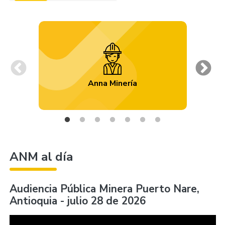
Previous
Ne
Anna Minería
ANM al día
Audiencia Pública Minera Puerto Nare,
Antioquia - julio 28 de 2026