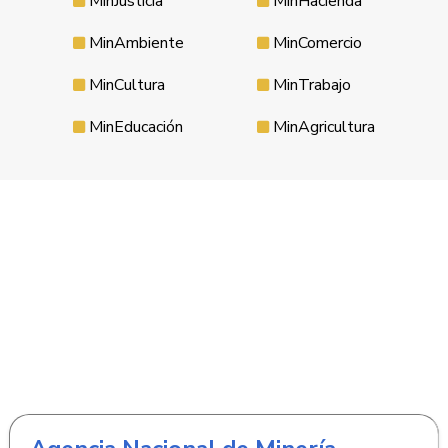
MinJusticia
MinHacienda
MinAmbiente
MinComercio
MinCultura
MinTrabajo
MinEducación
MinAgricultura