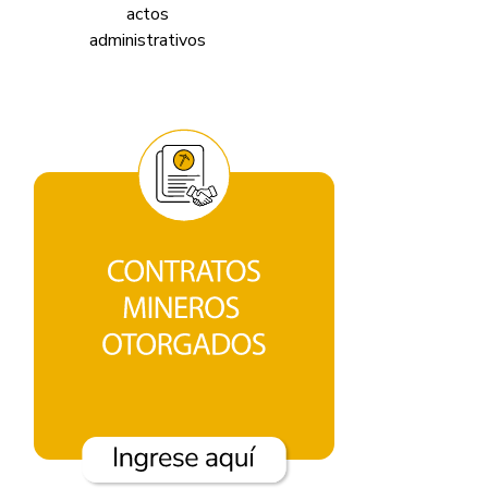
actos
v
administrativos