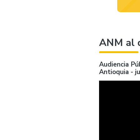
ANM al 
Audiencia Pú
Antioquia - j