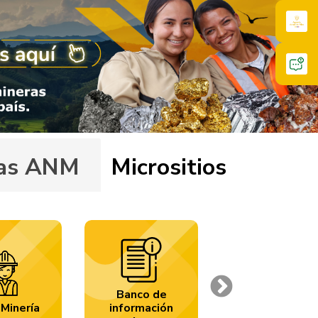
ivas ANM
Micrositios
Banco de
Next
Carbón
Minería
información
Colombia