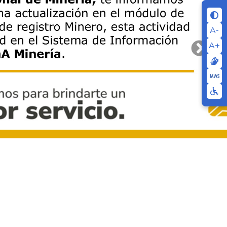
A-
A+