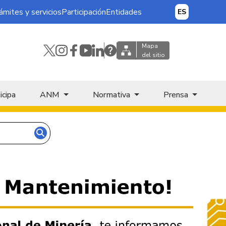
ámites y servicios
Participación
Entidades
ES
Mapa
del sitio
icipa
ANM
Normativa
Prensa